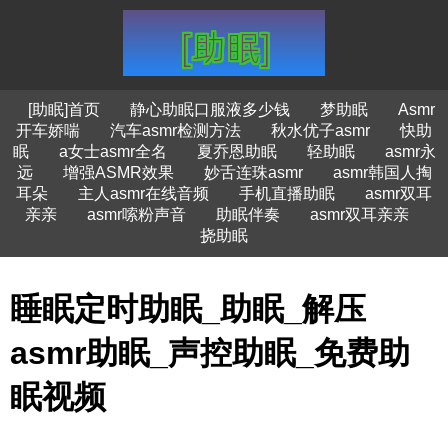
[助眠]首页
静心助眠口服液多少钱
梦助眠
Asmr
开车娇喘
汽车asmr检测方法
秋水优子asmr
快助
眠
a女士asmr全名
夏乔恩助眠
轻助眠
asmr永
远
增强ASMR效果
妙舌连珠asmr
asmr韩国人掏
耳朵
主人asmr在线音频
手机直播助眠
asmr双耳
亲亲
asmr嗦粉声音
助眠伴奏
asmr双耳亲亲
挠助眠
睡眠定时助眠_助眠_解压
asmr助眠_声控助眠_免费助
眠视频