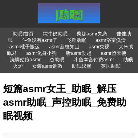
[助眠]首页
纯牛奶助眠
柴娜asmr失恋
佳佳助
眠
斗鱼没有asmr了
飞雁助眠
asmr浴室洗澡
asmr桃子搬运
asmr荔枝知山
asmr央视
大米助
眠君
asmr化身小狗
听asmr勃起
asmr堕天使
洗脚姑娘asmr
杏助眠
斗鱼本宫付费asmr
助眠
火炉
女装asmr调教
助眠汉堡
英国助眠
短篇asmr女王_助眠_解压
asmr助眠_声控助眠_免费助
眠视频