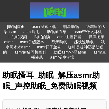
[助眠]首页
asmr搜索下载
明星助眠
纸箱里的大
梨asmr
asmr腿毛
助眠薰衣草
asmr带什么耳机
is助眠视频
助眠的汤
asmr主播韩国
抓痒按摩
asmr
asmr升级版本
尊亲助眠
能快速助眠
秋
水阿木木asmr
asmr轩子丝袜
咖啡是提神还是助眠
的
asmr熊猫耳机福利
助眠asmr小雪asmr
asmr直
播催眠
asmr浴室洗澡
助眠搔耳_助眠_解压asmr助
眠_声控助眠_免费助眠视频