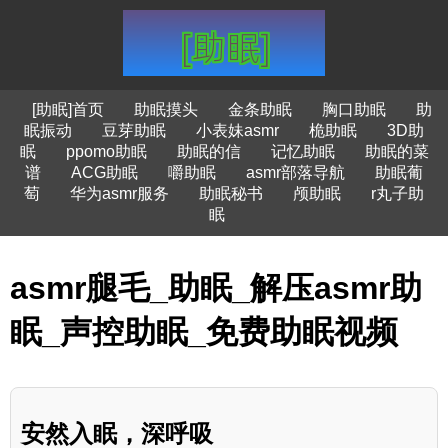
[助眠]首页
助眠摸头
金条助眠
胸口助眠
助
眠振动
豆芽助眠
小表妹asmr
桅助眠
3D助
眠
ppomo助眠
助眠的信
记忆助眠
助眠的菜
谱
ACG助眠
嚼助眠
asmr部落导航
助眠葡
萄
华为asmr服务
助眠秘书
颅助眠
r丸子助
眠
asmr腿毛_助眠_解压asmr助
眠_声控助眠_免费助眠视频
安然入眠，深呼吸