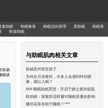
荞麦助眠
助眠换装
助眠仪的原理
景助眠
助眠香
眠
茶道助眠
与
助眠肌肉
相关文章
探秘苏州密室搭子
些容易
睡眠状
为何在月深夜时，许多人会感到特别困
倦，难以入眠？
### 睡眠助眠冥想：开启宁静之夜的钥匙
鞋助眠：探索舒适鞋履对睡眠质量的影响
哪些花茶有助于睡眠？****