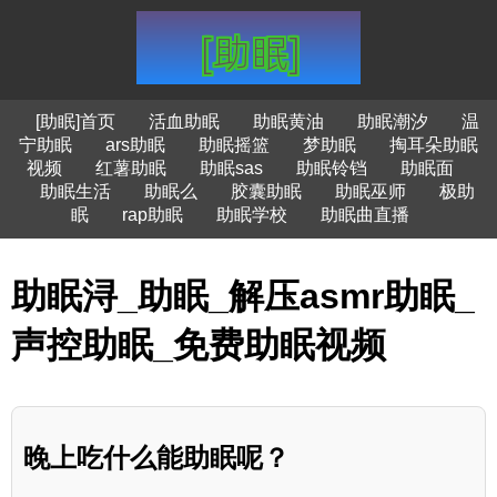
[助眠]首页
活血助眠
助眠黄油
助眠潮汐
温
宁助眠
ars助眠
助眠摇篮
梦助眠
掏耳朵助眠
视频
红薯助眠
助眠sas
助眠铃铛
助眠面
助眠生活
助眠么
胶囊助眠
助眠巫师
极助
眠
rap助眠
助眠学校
助眠曲直播
助眠浔_助眠_解压asmr助眠_
声控助眠_免费助眠视频
晚上吃什么能助眠呢？