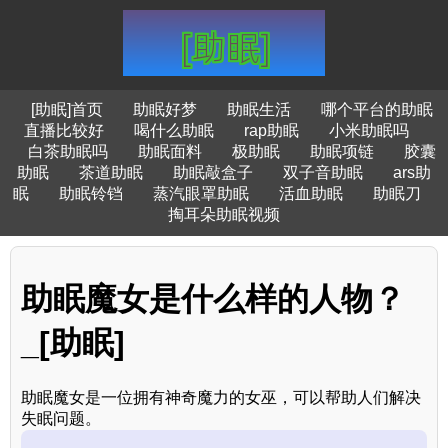
[助眠]首页
助眠好梦
助眠生活
哪个平台的助眠
直播比较好
喝什么助眠
rap助眠
小米助眠吗
白茶助眠吗
助眠面料
极助眠
助眠项链
胶囊
助眠
茶道助眠
助眠敲盒子
双子音助眠
ars助
眠
助眠铃铛
蒸汽眼罩助眠
活血助眠
助眠刀
掏耳朵助眠视频
助眠魔女是什么样的人物？
_[助眠]
助眠魔女是一位拥有神奇魔力的女巫，可以帮助人们解决
失眠问题。