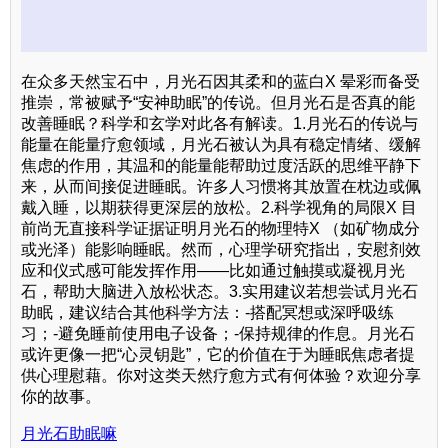
在众多天然宝石中，月光石因其柔和的蓝白X 晕彩而备受
推崇，常被赋予“安神助眠”的传说。但月光石是否真的能
改善睡眠？科学和玄学对此各有解读。1.月光石的传说与
能量在能量疗愈领域，月光石被认为具有稳定情绪、缓解
焦虑的作用，其温和的能量能帮助过度活跃的思维平静下
来，从而间接促进睡眠。许多人习惯将其放置在枕边或佩
戴入睡，以期获得更深层的放松。2.科学视角的局限X 目
前尚无直接科学证据证明月光石的物理特X （如矿物成分
或光泽）能影响睡眠。然而，心理学研究指出，安慰剂效
应和仪式感可能发挥作用——比如通过触摸或凝视月光
石，帮助大脑进入放松状态。3.实用建议若想尝试月光石
助眠，建议结合其他科学方法：-搭配冥想或深呼吸练
习；-避免睡前使用电子设备；-保持规律的作息。月光石
或许更像一把“心灵钥匙”，它的价值在于为睡眠焦虑者提
供心理慰藉。你对这类天然疗愈方式有何体验？欢迎分享
你的故事。
月光石助眠嘛