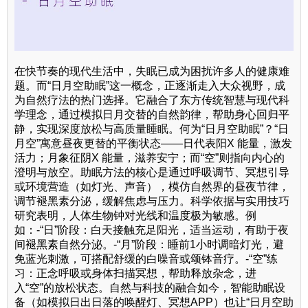
在快节奏的现代生活中，失眠已成为困扰许多人的健康难
题。而“日月空助眠”这一概念，正逐渐走入大众视野，成
为自然疗法的热门选择。它融合了东方传统智慧与现代科
学理念，通过模拟日月交替的自然韵律，帮助身心回归平
静，实现深度放松与高质量睡眠。何为“日月空助眠”？“日
月空”寓意昼夜更替的平衡状态——日代表阳X 能量，激发
活力；月象征阴X 能量，滋养安宁；而“空”则指向内心的
澄明与放空。助眠方法的核心是通过呼吸调节、冥想引导
或环境营造（如灯光、声音），模仿自然界的昼夜节律，
调节褪黑素分泌，缓解焦虑与压力。科学依据与实用技巧
研究表明，人体生物钟对光线和温度极为敏感。例
如：-“日”阶段：白天接触充足阳光，适当运动，有助于夜
间褪黑素自然分泌。-“月”阶段：睡前1小时调暗灯光，避
免蓝光刺激，可搭配舒缓的白噪音或颂钵音疗。-“空”练
习：正念呼吸或身体扫描冥想，帮助释放杂念，进
入“空”的放松状态。自然与科技的融合如今，智能助眠设
备（如模拟日出日落的唤醒灯、冥想APP）也让“日月空助