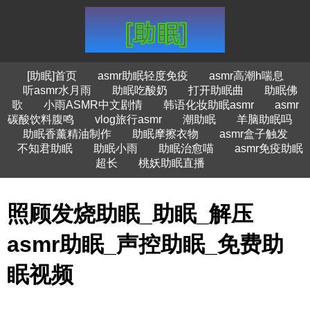
[助眠]首页
asmr助眠轻度免疫
asmr高潮h喘息
听asmr水月雨
助眠吃酸奶
打开助眠曲
助眠佛
歌
小雨ASMR中文剧情
韩语化妆助眠asmr
asmr
碳酸饮料腹鸣
vlog旅行asmr
潮助眠
羊脑助眠吗
助眠香薰精油制作
助眠摩擦衣物
asmr盒子触发
不知君助眠
助眠小雨
助眠治愈喵
asmr免疫助眠
超长
桃妖助眠直播
照顾发烧助眠_助眠_解压
asmr助眠_声控助眠_免费助
眠视频