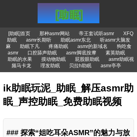
[助眠]首页
那种asmr网站
帝王套试听asmr
XFQ
助眠
asmr长期听
助眠asmr东北
听asmr大脑发
麻
助眠下凡
疼痛助眠
asmr的新域名
狗吃食
asmr
口腔舔声助眠
asmr脚底按摩
素英助眠
助眠的水果
摸动物助眠
屁股眼助眠
asmr助眠视
频马卡龙
理发助眠
贝拉h助眠
asmr亭亭
ik助眠玩泥_助眠_解压asmr助
眠_声控助眠_免费助眠视频
### 探索“姐吃耳朵ASMR”的魅力与放