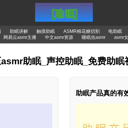
清
助眠讲解
触摸助眠
ASMR棉花糖切割
电助眠
网易云asmr主播
中文asmr资源
睡眠虫asmr
asmr
压asmr助眠_声控助眠_免费助眠
助眠产品真的有