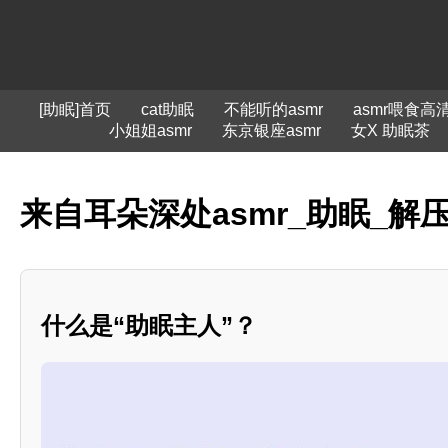
[助眠]首页
cat助眠
不能听的asmr
asmr喂食高
小姐姐asmr
东京银座asmr
女X 助眠茶
来自耳朵深处asmr_助眠_解
什么是“助眠主人”？