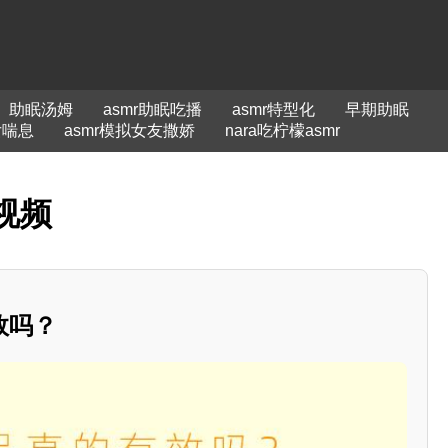
助眠汤姆
asmr助眠吃播
asmr特型化
早期助眠
女喘息
asmr模拟女友撒娇
nara吃柠檬asmr
视频
效吗？