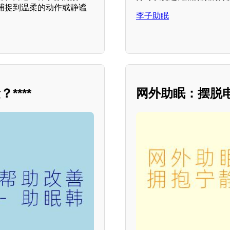
捕捉到温柔的动作或静谧
李子助眠
***
网外助眠：摆脱