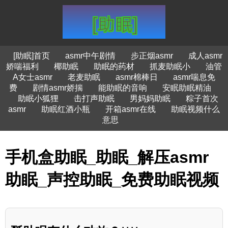
[助眠]首页
asmr中午剧情
步正烟asmr
成人asmr
娇喘福利
椰助眠
助眠的药材
抓麦助眠小
油管
A女士asmr
老麦助眠
asmr棉棒日
asmr喘息免
费
剧情asmr娇揣
能助眠的音响
安眠助眠精油
助眠小狐狸
击打声助眠
男妈妈助眠
粽子首次
asmr
助眠红酒小瓶
开箱asmr在线
助眠视频什么
意思
手机盒助眠_助眠_解压asmr
助眠_声控助眠_免费助眠视频