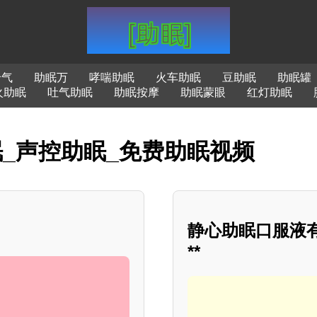
哈气
助眠万
哮喘助眠
火车助眠
豆助眠
助眠罐
火助眠
吐气助眠
助眠按摩
助眠蒙眼
红灯助眠
助眠_声控助眠_免费助眠视频
静心助眠口服液
**