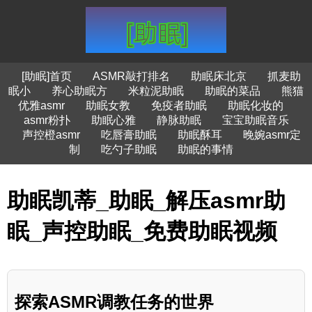
[助眠]首页
ASMR敲打排名
助眠床北京
抓麦助
眠小
养心助眠方
米粒泥助眠
助眠的菜品
熊猫
优雅asmr
助眠女教
免疫者助眠
助眠化妆的
asmr粉扑
助眠心雅
静脉助眠
宝宝助眠音乐
声控橙asmr
吃唇膏助眠
助眠酥耳
晚婉asmr定
制
吃勺子助眠
助眠的事情
助眠凯蒂_助眠_解压asmr助
眠_声控助眠_免费助眠视频
探索ASMR调教任务的世界