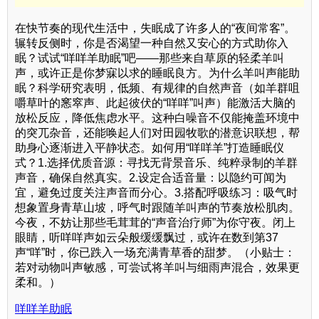
在快节奏的现代生活中，失眠成了许多人的“夜间常客”。
辗转反侧时，你是否渴望一种自然又安心的方式助你入
眠？试试“咩咩羊助眠”吧——那些来自草原的轻柔羊叫
声，或许正是你梦寐以求的睡眠良方。为什么羊叫声能助
眠？科学研究表明，低频、有规律的自然声音（如羊群咀
嚼草叶的窸窣声、此起彼伏的“咩咩”叫声）能激活大脑的
放松反应，降低焦虑水平。这种白噪音不仅能掩盖环境中
的突兀杂音，还能唤起人们对田园牧歌的潜意识联想，帮
助身心逐渐进入平静状态。如何用“咩咩羊”打造睡眠仪
式？1.选择优质音源：寻找无背景音乐、纯粹录制的羊群
声音，确保自然真实。2.设定合适音量：以隐约可闻为
宜，避免过度关注声音而分心。3.搭配呼吸练习：吸气时
想象置身青草山坡，呼气时跟随羊叫声的节奏放松肌肉。
今夜，不妨让那些毛茸茸的“声音治疗师”为你守夜。闭上
眼睛，听咩咩声如云朵般缓缓飘过，或许在数到第37
声“咩”时，你已跌入一场充满青草香的甜梦。（小贴士：
若对动物叫声敏感，可尝试将羊叫与细雨声混合，效果更
柔和。）
咩咩羊助眠