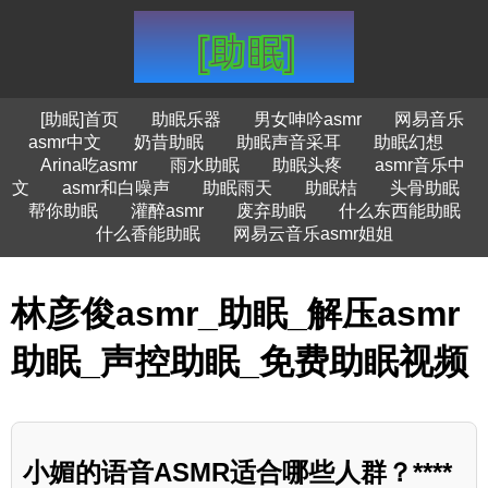
[助眠]首页
助眠乐器
男女呻吟asmr
网易音乐
asmr中文
奶昔助眠
助眠声音采耳
助眠幻想
Arina吃asmr
雨水助眠
助眠头疼
asmr音乐中
文
asmr和白噪声
助眠雨天
助眠桔
头骨助眠
帮你助眠
灌醉asmr
废弃助眠
什么东西能助眠
什么香能助眠
网易云音乐asmr姐姐
林彦俊asmr_助眠_解压asmr
助眠_声控助眠_免费助眠视频
小媚的语音ASMR适合哪些人群？****