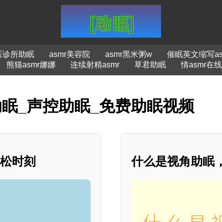
医诊所助眠
asmr美容院
asmr黑米粥w
催眠英文缩写as
熊猫asmr娜娜
连续射精asmr
草君助眠
情asmr在线
助眠_声控助眠_免费助眠视频
放松时刻
什么是视角助眠，