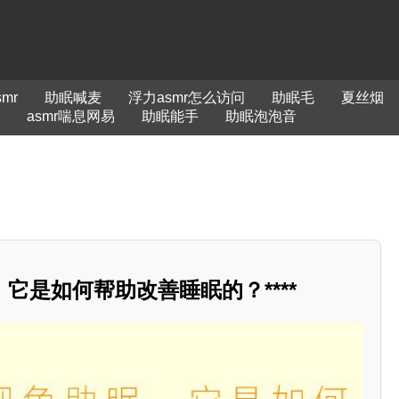
mr
助眠喊麦
浮力asmr怎么访问
助眠毛
夏丝烟
asmr喘息网易
助眠能手
助眠泡泡音
它是如何帮助改善睡眠的？****