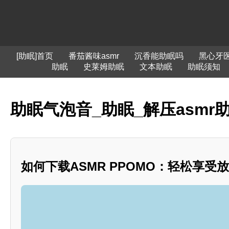
[助眠]首页
番茄酱味asmr
沉香能助眠吗
黑心牙
助眠
史莱姆助眠
文本助眠
助眠须知
助眠气泡音_助眠_解压asmr
如何下载ASMR PPOMO：轻松享受