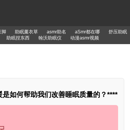
茉脚
助眠薰衣草
asmr助名
aSmr都在哪
舒压助眠
助眠捏东西
翰沃助眠仪
动漫asmr视频
是如何帮助我们改善睡眠质量的？****