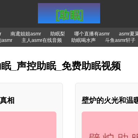
r
南鸢姐姐asmr
助眠梨
哪个直播有asmr
asmr夏
的asmr
主人asmr在线音频
助眠喝水声
斗鱼asmr轩子
助眠_声控助眠_免费助眠视频
的真相
壁炉的火光和温暖