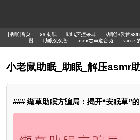
[助眠]首页
asl助眠
助眠声控采耳
助眠触发音asm
器
助眠兔兔酱
asmr右声道音频
saruei
小老鼠助眠_助眠_解压asmr
### 缬草助眠方骗局：揭开“安眠草”