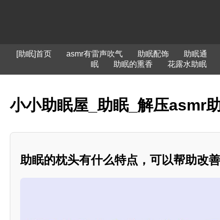
[助眠]首页
asmr有雷声吹气
助眠配饰
助眠通
眠
助眠的熏香
花露水助眠
小小助眠屋_助眠_解压asmr
助眠的枕头有什么特点，可以帮助改