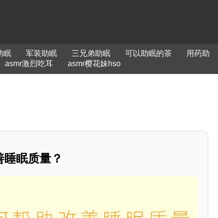
助眠
军装助眠
三兄弟助眠
可以助眠的茶
用药助
asmr激烈吃耳
asmr樱花妹hso
善睡眠质量？