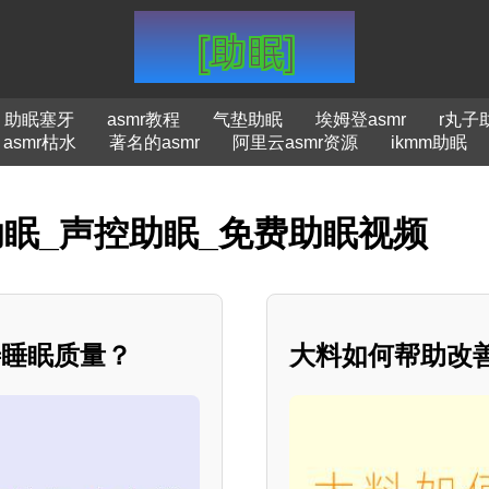
助眠塞牙
asmr教程
气垫助眠
埃姆登asmr
r丸子
asmr枯水
著名的asmr
阿里云asmr资源
ikmm助眠
助眠_声控助眠_免费助眠视频
善睡眠质量？
大料如何帮助改