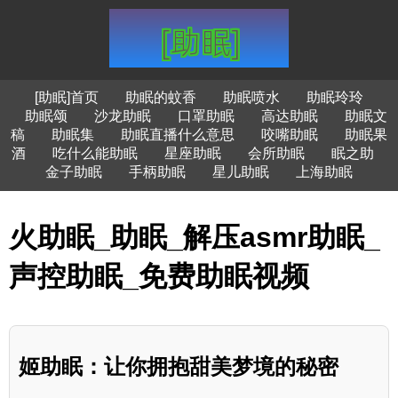
[助眠]首页
助眠的蚊香
助眠喷水
助眠玲玲
助眠颂
沙龙助眠
口罩助眠
高达助眠
助眠文
稿
助眠集
助眠直播什么意思
咬嘴助眠
助眠果
酒
吃什么能助眠
星座助眠
会所助眠
眠之助
金子助眠
手柄助眠
星儿助眠
上海助眠
火助眠_助眠_解压asmr助眠_
声控助眠_免费助眠视频
姬助眠：让你拥抱甜美梦境的秘密