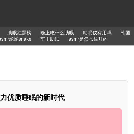
助眠红黑榜
晚上吃什么助眠
助眠仪有用吗
韩国
asmr蛇蛇snake
车里助眠
asmr是怎么舔耳的
助力优质睡眠的新时代