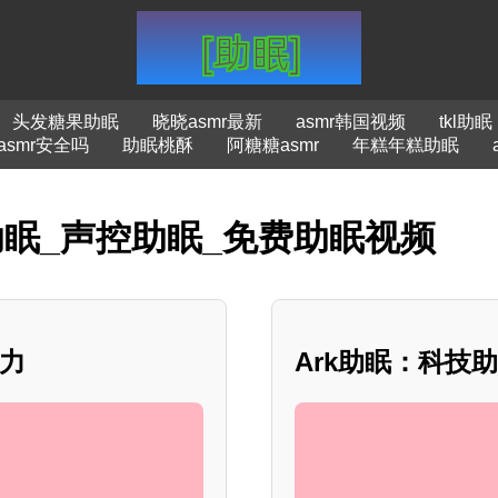
头发糖果助眠
晓晓asmr最新
asmr韩国视频
tkl助眠
asmr安全吗
助眠桃酥
阿糖糖asmr
年糕年糕助眠
助眠_声控助眠_免费助眠视频
魅力
Ark助眠：科技