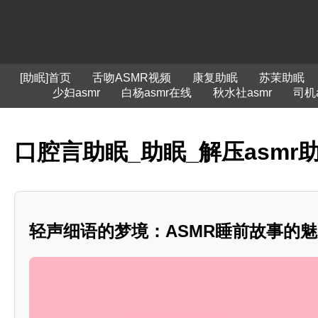
[助眠]首页
舌吻ASMR视频
康复助眠
苏茉助眠
少妇asmr
白杨asmr在线
秋水社asmr
司机
口腔言助眠_助眠_解压asmr
轻声细语的梦境：ASMR睡前故事的