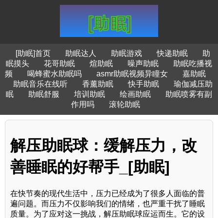
[助眠]首页
助眠达人
助眠游戏
快递助眠
助
眠摸头
花哥助眠
煊助眠
噪声助眠
助眠吃播视
频
喝蜂蜜水助眠吗
asmr助眠视频异瞳女
嘉助眠
助眠音乐在线听
香薰助眠
快手助眠
瑜伽减压助
眠
助眠舒服
培训助眠
绘画助眠
助眠喷雾有副
作用吗
滚轮助眠
解压助眠球：缓解压力，改
善睡眠的好帮手_[助眠]
在快节奏的现代生活中，压力已经成为了很多人面临的普
遍问题。而压力不仅影响我们的情绪，也严重干扰了睡眠
质量。为了应对这一挑战，解压助眠球应运而生。它的设