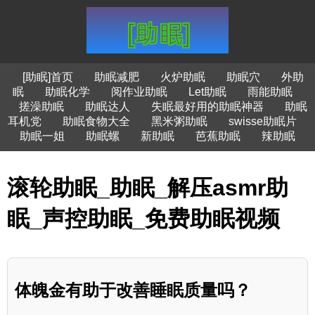
[助眠]首页
助眠减肥
火炉助眠
助眠穴
外助
眠
助眠化学
阅作业助眠
Let助眠
雨能助眠
搓澡助眠
助眠达人
失眠最好用的助眠神器
助眠
耳机党
助眠食物大全
黑米粥助眠
swisse助眠片
助眠一姐
助眠螺
新助眠
芭蕉助眠
辣助眠
滚轮助眠_助眠_解压asmr助
眠_声控助眠_免费助眠视频
体魄金有助于改善睡眠质量吗？