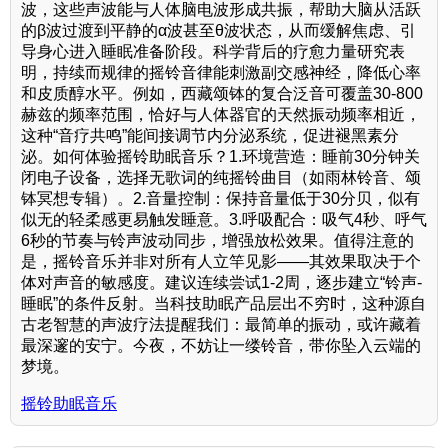
波，这些声波能与人体脑电波形成共振，帮助大脑从活跃
的β波过渡到平静的α波甚至θ波状态，从而缓解焦虑、引
导身心进入睡眠准备阶段。科学背后的疗愈力量研究表
明，持续而规律的摇铃音律能刺激副交感神经，降低心率
和皮质醇水平。例如，西藏颂钵的复合泛音可覆盖30-800
赫兹的频率范围，恰好与人体器官的天然振动频率相近，
这种“音疗共鸣”能间接调节内分泌系统，促进褪黑素分
泌。如何体验摇铃助眠音乐？1.环境营造：睡前30分钟关
闭电子设备，选择无歌词的纯摇铃曲目（如雨林铃音、颂
钵冥想专辑）。2.音量控制：保持音量低于30分贝，似有
似无的轻柔感更易触发睡意。3.呼吸配合：吸气4秒、呼气
6秒的节奏与铃声波动同步，增强放松效果。值得注意的
是，摇铃音乐并非对所有人立竿见影——其效果取决于个
体对声音的敏感度。建议连续尝试1-2周，逐步建立“铃声-
睡眠”的条件反射。当科技助眠产品层出不穷时，这种源自
古老智慧的声波疗法提醒我们：最简单的振动，或许藏着
最深邃的安宁。今夜，不妨让一缕铃音，带你坠入云端的
梦境。
摇铃助眠音乐