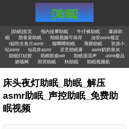
[助眠]首页
颅内按摩助眠
牛仔裤助眠
暴躁助
眠
茴香菜助眠
助眠视频可保存
油管asmr规定
r姐吃生鱼片asmr
糯唧唧助眠
薄膜助眠
资源小
站asmr
bj花井asmr
灵芝助眠膏
asmr奶奶骨灰
助眠灯硅胶
助眠歌曲we
助眠溪流声
asmr极品
娇喘网
用哭助眠
秋助眠
助眠视频歌
床头夜灯助眠_助眠_解压
asmr助眠_声控助眠_免费助
眠视频