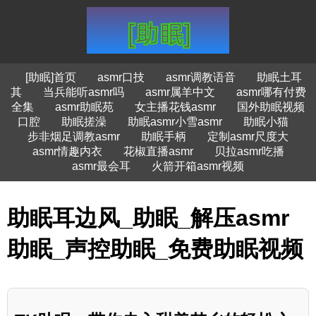
[助眠]首页
asmr口技
asmr调教语音
助眠土耳
其
当兵能听asmr吗
asmr属羊中文
asmr哪有付费
全集
asmr助眠苑
女主播花钱asmr
国外助眠视频
口腔
助眠搓澡
助眠asmr小雪asmr
助眠小猫
步非烟足调教asmr
助眠手柄
定制asmr尺度大
asmr情趣内衣
花椒直播asmr
贝拉asmr吃播
asmr最会耳
火箭开箱asmr视频
助眠耳边风_助眠_解压asmr
助眠_声控助眠_免费助眠视频