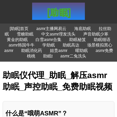
[助眠]首页
asmr主播网易云
海底助眠
拉丝助
眠
雪糖助眠
中文asmr理发洗头
声音助眠少寒
黄金的助眠
白雪asmr合集
助眠秘笈
助眠细语
asmr韩国牛牛
学助眠
助眠高达
场景模拟黑心
asmr
助眠消化药
姐贵asmr
曜助眠
asmr免费
桃桃
助眠t
asmr二兔洗头
助眠仪代理_助眠_解压asmr
助眠_声控助眠_免费助眠视频
什么是“哦萌ASMR”？