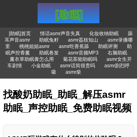
[助眠]首页
情话asmr声音失真
化妆收纳助眠
舔
耳声音asmr
助眠兔籽
asmr荔枝知山
asmr录播哪
里
桃桃姐姐asmr
asmr吃香蕉舔
助眠评测
助
眠声控香薰
助眠卷发
asmr音频MP3
右脑助眠
薰衣草助眠膏怎么用
菊花茶能助眠吗
asmr女生开
车剧情
小金助眠
asmr话筒很贵吗
asmr剧烈呼
吸
asmr柴
找酸奶助眠_助眠_解压asmr
助眠_声控助眠_免费助眠视频