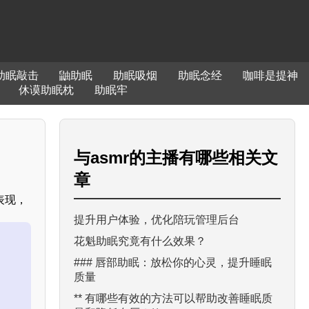
助眠敲击
鼬助眠
助眠吸烟
助眠念经
咖啡是提神
休谟助眠枕
助眠牢
与
asmr的主播有哪些
相关文
章
表现，
提升用户体验，优化陪玩管理后台
花魁助眠究竟有什么效果？
### 唇部助眠：放松你的心灵，提升睡眠
质量
** 有哪些有效的方法可以帮助改善睡眠质