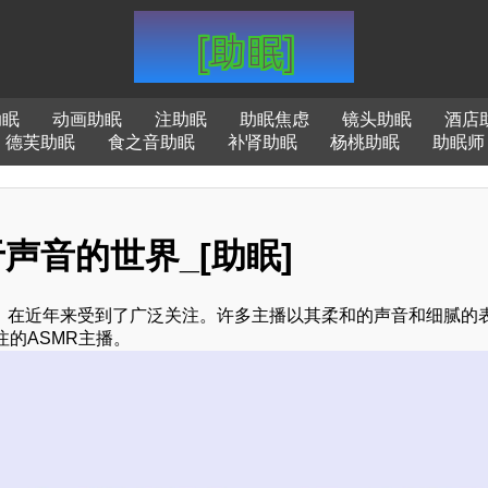
助眠
动画助眠
注助眠
助眠焦虑
镜头助眠
酒店
德芙助眠
食之音助眠
补肾助眠
杨桃助眠
助眠师
于声音的世界_[助眠]
验，在近年来受到了广泛关注。许多主播以其柔和的声音和细腻的
的ASMR主播。