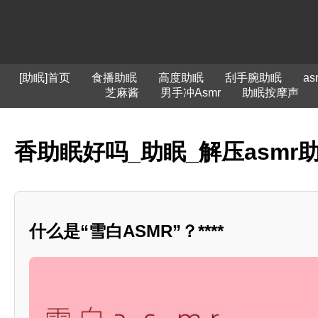
[助眠]首页
食播助眠
高度助眠
刮手腕助眠
a
芝麻酱
男手冲Asmr
助眠按摩声
香助眠好吗_助眠_解压asmr
什么是“雪白ASMR”？****