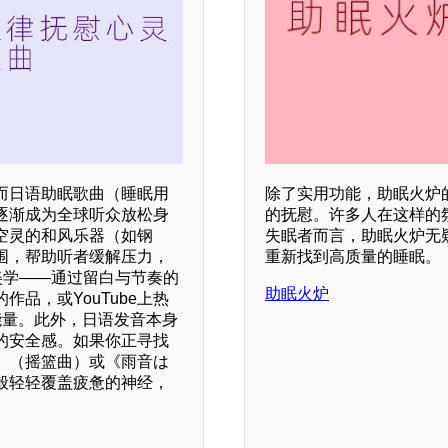
而日语助眠歌曲（睡眠用
除了实用功能，助眠火炉
逐渐成为全球听众放松身
的抚慰。许多人在这样的
空灵的和风乐器（如钢
失眠者而言，助眠火炉无
围，帮助听者缓解压力，
重新找到高质量的睡眠。
美学——通过留白与节奏的
助眠火炉
品，或YouTube上热
能量。此外，日语发音本身
的安全感。如果你正寻找
》（摇篮曲）或《雨音は
般轻轻覆盖疲惫的神经，