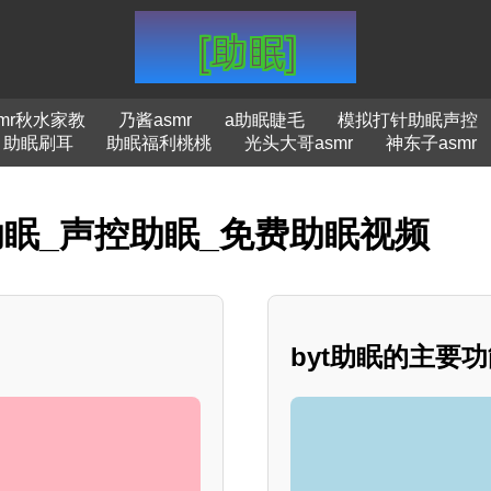
smr秋水家教
乃酱asmr
a助眠睫毛
模拟打针助眠声控
助眠刷耳
助眠福利桃桃
光头大哥asmr
神东子asmr
助眠_声控助眠_免费助眠视频
byt助眠的主要