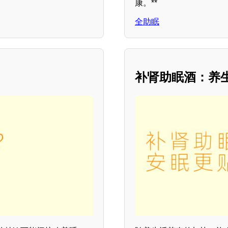
康。**
全助眠
补肾助眠酒：养