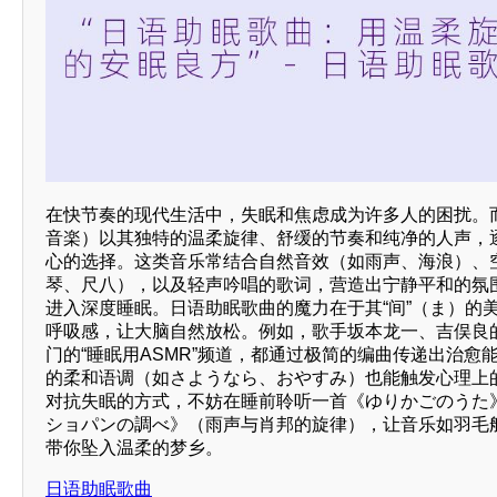
在快节奏的现代生活中，失眠和焦虑成为许多人的困扰。
音楽）以其独特的温柔旋律、舒缓的节奏和纯净的人声，
心的选择。这类音乐常结合自然音效（如雨声、海浪）、
琴、尺八），以及轻声吟唱的歌词，营造出宁静平和的氛
进入深度睡眠。日语助眠歌曲的魔力在于其“间”（ま）的
呼吸感，让大脑自然放松。例如，歌手坂本龙一、吉俣良的作
门的“睡眠用ASMR”频道，都通过极简的编曲传递出治愈
的柔和语调（如さようなら、おやすみ）也能触发心理上
对抗失眠的方式，不妨在睡前聆听一首《ゆりかごのうた
ショパンの調べ》（雨声与肖邦的旋律），让音乐如羽毛
带你坠入温柔的梦乡。
日语助眠歌曲