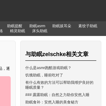
助眠提醒
助眠asrm
助眠拔耳朵
素饺子助眠
格
精灵助眠
床头助眠
与
助眠zelschke
相关文章
什么是asmr跑酷游戏助眠？
品，逐
饥饿助眠，睡前吃对了
有什么有效的方法可以帮助我维护良好的
睡眠质量？
### 露露助眠：自然之力助你安然入睡
助眠食补：安然入睡的美食秘方