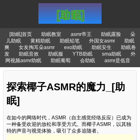
[助眠]首页
助眠教室
asmr帝王
助眠露脸
朵
儿助眠
黄精助眠
助眠铅笔
外国女asmr
助眠
爽
女友掏耳朵asmr
exo助眠
助眠安生
助眠卷
发
助眠音效
助眠服
YTB助眠
sma助眠
外
网视频asmr助眠
助眠葡萄
会助眠
asmr是低音
探索椰子ASMR的魔力_[助
眠]
在如今的网络时代，ASMR（自主感觉经络反应）已成为
一种备受欢迎的放松和享受方式。而椰子ASMR，以其独
特的声音与视觉体验，吸引了众多追随者。