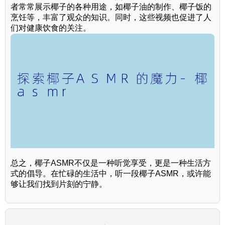
者常常展示椰子的各种用途，如椰子油的制作、椰子饭的
烹饪等，丰富了观众的知识。同时，这些视频也促进了人
们对健康饮食的关注。
总之，椰子ASMR不仅是一种听觉享受，更是一种生活方
式的倡导。在忙碌的生活中，听一段椰子ASMR，或许能
够让我们找到片刻的宁静。