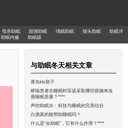
母亲助眠
甜酒助眠
绵眠助眠
摸头助眠
助眠洋
助眠内服
助眠舔
与
助眠冬天
相关文章
青岛ktv搭子
哮喘患者在睡眠时应该采取哪些措施来改
善睡眠质量？****
声控助眠水：科技与睡眠的完美结合
白酒真的能帮助睡眠吗？
什么是“全助眠”，它有什么作用？****