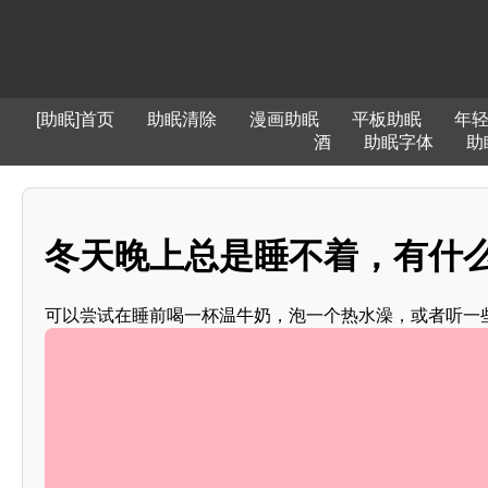
[助眠]首页
助眠清除
漫画助眠
平板助眠
年
酒
助眠字体
助
冬天晚上总是睡不着，有什么
可以尝试在睡前喝一杯温牛奶，泡一个热水澡，或者听一