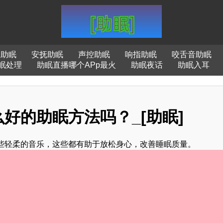
轻助眠
安抚助眠
声控助眠
响指助眠
咬舌音助眠
眠处理
助眠直播哪个APp最火
助眠夜话
助眠入耳
好的助眠方法吗？_[助眠]
些轻柔的音乐，这些都有助于放松身心，改善睡眠质量。