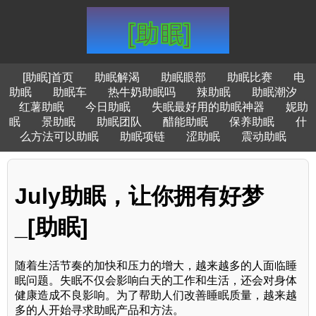
[助眠]首页
助眠解渴
助眠眼部
助眠比赛
电
助眠
助眠车
热牛奶助眠吗
辣助眠
助眠潮汐
红薯助眠
今日助眠
失眠最好用的助眠神器
妮助
眠
景助眠
助眠团队
醋能助眠
保养助眠
什
么方法可以助眠
助眠项链
涩助眠
震动助眠
July助眠，让你拥有好梦
_[助眠]
随着生活节奏的加快和压力的增大，越来越多的人面临睡
眠问题。失眠不仅会影响白天的工作和生活，还会对身体
健康造成不良影响。为了帮助人们改善睡眠质量，越来越
多的人开始寻求助眠产品和方法。