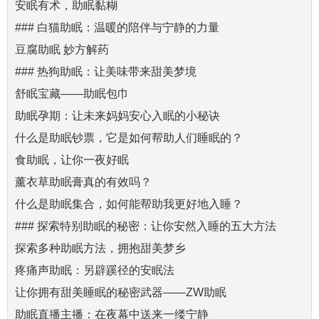
安眠有术，助眠黏糊
### 白猫助眠：温暖的陪伴与宁静的力量
豆腐助眠 妙方解药
### 热狗助眠：让美味带来甜美梦境
舒眠宝藏——助眠包巾
助眠孕期：让未来妈妈安心入眠的小秘诀
什么是助眠钞票，它是如何帮助人们睡眠的？
食助眠，让你一夜好眠
薰衣草助眠膏真的有效吗？
什么是助眠集合，如何能帮助我更好地入睡？
### 探索特别助眠的秘密：让你安然入睡的五大方法
探索多种助眠方法，拥抱甜美梦乡
疼痛声助眠：另辟蹊径的安眠法
让你拥有甜美睡眠的秘密武器——ZW助眠
助眠直播主播：在夜幕中送来一缕宁静