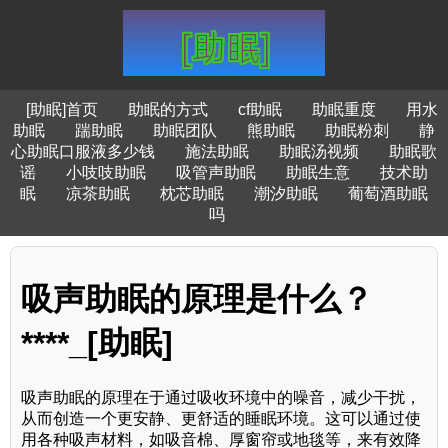
[助眠]首页
助眠的方式
cf助眠
助眠重度
用水
助眠
踹助眠
助眠团队
熊助眠
助眠粉刺
静
心助眠口服液多少钱
施法助眠
助眠汤视频
助眠歌
谣
小吱吱助眠
吸管声助眠
助眠生意
技术助
眠
凉茶助眠
枕芯助眠
潮汐助眠
葡萄酒助眠
吗
吸声助眠的原理是什么？
****_[助眠]
吸声助眠的原理在于通过吸收环境中的噪音，减少干扰，
从而创造一个更安静、更舒适的睡眠环境。这可以通过使
用各种吸声材料，如吸音棉、厚窗帘或地毯等，来有效降