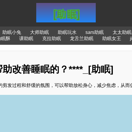
助眠小兔
大师助眠
助眠玩水
sars助眠
太太助眠
助眠酥
课助眠
克拉助眠
龙舌兰助眠
助眠女王
改善睡眠的？****_[助眠]
的剪发过程和舒缓的氛围，可以帮助放松身心，减少焦虑，从而