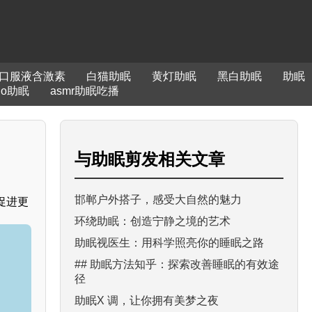
口服液含激素
白猫助眠
黄灯助眠
黑白助眠
助眠
jio助眠
asmr助眠吃播
与
助眠剪发
相关文章
邯郸户外搭子，感受大自然的魅力
促进更
环绕助眠：创造宁静之境的艺术
助眠视医生：用科学照亮你的睡眠之路
## 助眠方法知乎：探索改善睡眠的有效途
径
助眠X 调，让你拥有美梦之夜