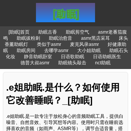
[助眠]首页
助眠古香
助眠剪空气
asmr老番茄腹
鸣
助眠拔粉刺
助眠治愈音
asmr黑店采耳
床头
香薰助眠灯
类似于asmr
麦克风录asmr
好健康助
眠
助眠房间
去哪学asmr
大小姐助眠
助眠石头
化妆
静音助眠卧室
日语歌助眠
日语助眠医生
德普大叔asmr
助眠镜头敲击
nct助眠
.e姐助眠.是什么？如何使用
它改善睡眠？_[助眠]
.e姐助眠.是一款专注于放松身心的音频助眠工具，提供白
噪音、自然音效、引导冥想等内容。使用时只需在睡前选
择喜欢的音频（如雨声、ASMR等），调节合适音量，搭