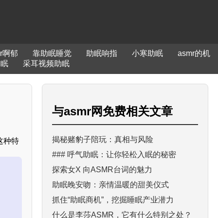
mr啊郁
靠助眠睡觉
助眠响指
小寒助眠
asmr的机
助眠
采耳视频助眠
与
asmr网免费
相关文章
揭秘赌豹子陪玩：真相与风险
这种特
### 呼气助眠：让你轻松入眠的秘密
探索女X 向ASMR台词的魅力
助眠晚安吻：亲情温暖的甜美仪式
抓住“助眠商机”，挖掘睡眠产业潜力
什么是李莎ASMR，它有什么特别之处？