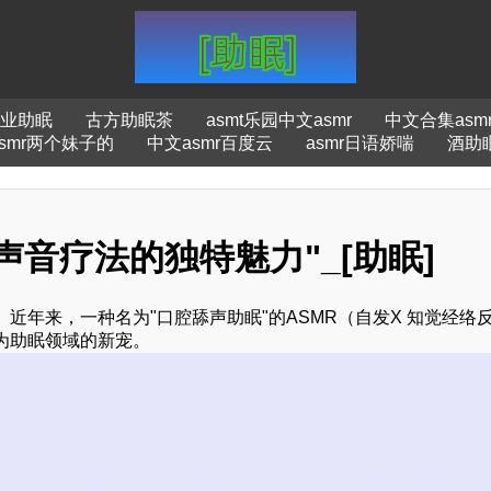
业助眠
古方助眠茶
asmt乐园中文asmr
中文合集asm
asmr两个妹子的
中文asmr百度云
asmr日语娇喘
酒助
声音疗法的独特魅力"_[助眠]
近年来，一种名为"口腔舔声助眠"的ASMR（自发X 知觉经络
为助眠领域的新宠。