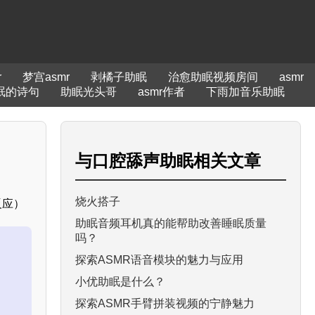
r
梦宫asmr
剥橘子助眠
治愈助眠视频房间
asmr
眠的诗句
助眠光头哥
asmr作者
下雨加音乐助眠
与
口腔舔声助眠
相关文章
烧火搭子
反应）
助眠音频耳机真的能帮助改善睡眠质量
吗？
探索ASMR语音模块的魅力与应用
小优助眠是什么？
探索ASMR手臂拼装视频的宁静魅力