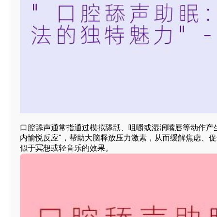
口腔舔声通常指通过模拟舔舐、咀嚼或湿润嘴唇等动作产
内愉悦反应"，帮助大脑释放压力激素，从而缓解焦虑、促
似于冥想或轻音乐的效果。