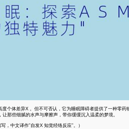
高度个体差异X 。但不可否认，它为睡眠障碍者提供了一种零药
，让那些细腻的水声与摩擦声，带你缓缓沉入温柔的梦境。
ponse缩写，中文译作"自发X 知觉经络反应"。）