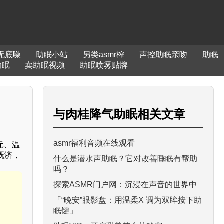
无底噪
助眠小站
另类asmr榨
声控助眠亲吻
助眠
助眠
卖助眠视频
助眠喷雾贴牌
与
肉桂降气助眠
相关文章
asmr福利音频在线观看
元、温
既济，
什么是潜水声助眠？它对改善睡眠有帮助
吗？
探索ASMR门户网：沉浸在声音的世界中
「“晚安”眼影盘：用温柔X 调为双眸按下助
眠键」