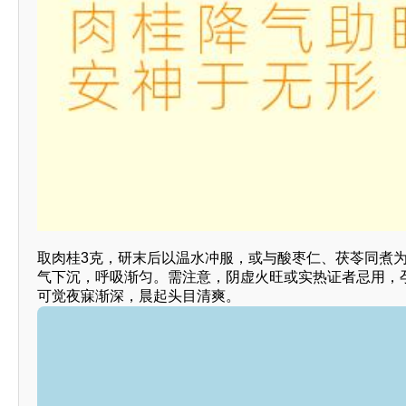
取肉桂3克，研末后以温水冲服，或与酸枣仁、茯苓同煮
气下沉，呼吸渐匀。需注意，阴虚火旺或实热证者忌用，
可觉夜寐渐深，晨起头目清爽。