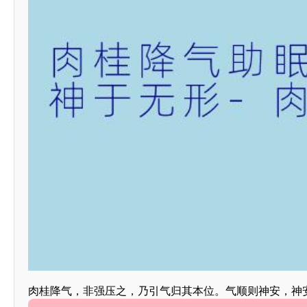
肉桂降气，非强压之，乃引气归其本位。气顺则神安，神