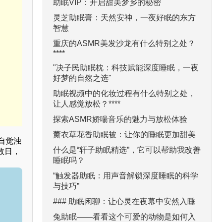
助眠VIP：开启甜美梦乡的秘密
灵芝助眠膏：天然安神，一夜好眠的东方
智慧
重庆的ASMR美发沙龙有什么特别之处？
****
"决子民助眠枕：科技赋能深度睡眠，一夜
好梦的自然之选"
助眠视频中的化妆过程有什么特别之处，
让人感觉放松？****
探索ASMR娇喘音乐的魅力与放松体验
薰衣草花香助眠被：让你的睡眠更加甜美
自觉浊
什么是“轩子助眠精选”，它可以帮助我改善
数日，
睡眠吗？
“触发器助眠：用声音解锁深度睡眠的科学
与技巧”
### 助眠闲聊：让心灵在夜幕中安然入睡
兔助眠——看看这个可爱的动物是如何入