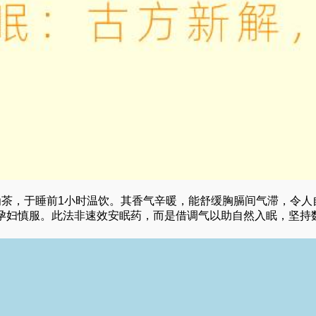
为茶，于睡前1小时温饮。其香气辛暖，能舒缓胸膈间气滞，令人
孕妇慎服。此法非速效安眠药，而是借调气以助自然入眠，坚持