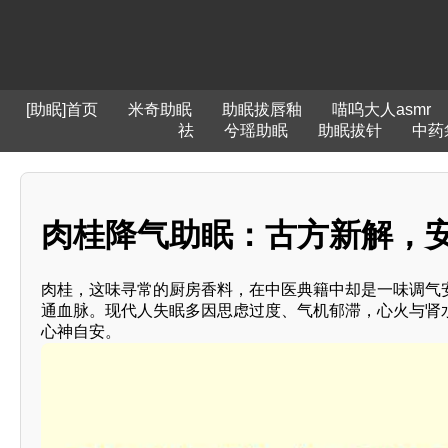
[助眠]首页
米奇助眠
助眠拔唇釉
喵呜大人asmr
祛
兮瑶助眠
助眠拔针
中药
肉桂降气助眠：古方新解，安
肉桂，这味寻常的厨房香料，在中医典籍中却是一味调气
通血脉。现代人失眠多因思虑过度、气机郁滞，心火与肾
心神自安。