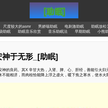
尺度较大的asmr
男娇喘助眠
电刺激助眠
助眠放松
袋助眠
助眠音乐欣赏
音乐助眠法
早期助眠
小熊
神于无形_[助眠]
安神的良药。其X 辛甘大热，入肾、脾、心、肝经，善能引火归
水不能相济，而肉桂恰能降上浮之虚火，暖下焦之寒水，使水火