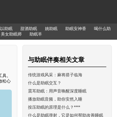
以助眠
甜酒助眠
姚助眠
助眠安神香
喝什么助
美女助眠师
助眠羊
与
助眠伴奏
相关文章
传统游戏风采：麻将搭子临海
工具。
放松心
什么是助眠交互？
震耳助眠：用声音唤醒深度睡眠
播放助眠音频，助你安然入睡
按压助眠的原理是什么？****
什么是助眠弹射，它是如何帮助改善睡眠