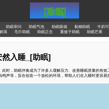
助眠审问
助眠气泡
助眠吸烟
黏糊助眠
牛奶可
解渴
毛巾助眠
助眠正念
重被子助眠
助眠芒果
然入睡_[助眠]
。此时，助眠伴奏成为了许多人缓解压力、改善睡眠质量的有效
鸟鸣声等，旨在创造一个放松的环境，帮助人们在入睡时更容易