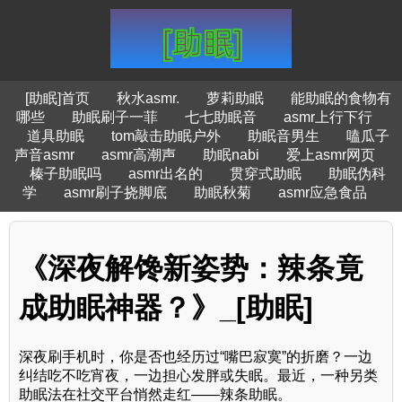
[助眠]首页
秋水asmr.
萝莉助眠
能助眠的食物有
哪些
助眠刷子一菲
七七助眠音
asmr上行下行
道具助眠
tom敲击助眠户外
助眠音男生
嗑瓜子
声音asmr
asmr高潮声
助眠nabi
爱上asmr网页
榛子助眠吗
asmr出名的
贯穿式助眠
助眠伪科
学
asmr刷子挠脚底
助眠秋菊
asmr应急食品
《深夜解馋新姿势：辣条竟
成助眠神器？》_[助眠]
深夜刷手机时，你是否也经历过“嘴巴寂寞”的折磨？一边
纠结吃不吃宵夜，一边担心发胖或失眠。最近，一种另类
助眠法在社交平台悄然走红——辣条助眠。