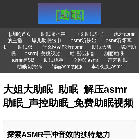
[助眠]首页
助眠喝水声
中文助眠轩子
虎牙asmr
的主播
婴儿助眠包巾
asmr听扶她
asmr听坏耳
机
助眠双
什么网站能听asmr
助眠大雪
磁疗助
眠
asmr朴美桃视频
助眠泡沫音
刮面助眠
asmr是SB
助眠桃酥
全网X asmr
声艺助眠
助眠切海绵
熊猫asmr娜娜
本小姐姐asmr
大姐大助眠_助眠_解压asmr
助眠_声控助眠_免费助眠视频
探索ASMR手冲音效的独特魅力