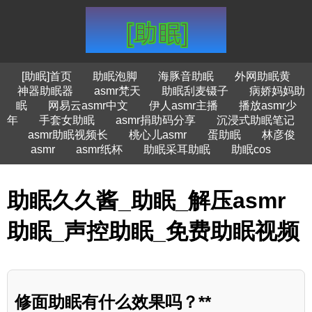
[助眠]首页
助眠泡脚
海豚音助眠
外网助眠黄
神器助眠器
asmr梵天
助眠刮麦镊子
病娇妈妈助
眠
网易云asmr中文
伊人asmr主播
播放asmr少
年
手套女助眠
asmr捐助码分享
沉浸式助眠笔记
asmr助眠视频长
桃心儿asmr
蛋助眠
林彦俊
asmr
asmr纸杯
助眠采耳助眠
助眠cos
助眠久久酱_助眠_解压asmr
助眠_声控助眠_免费助眠视频
修面助眠有什么效果吗？**