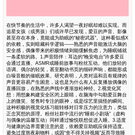
在快节奏的生活中，许多人渴望一夜好眠却难以实现。而
追星女孩（或男孩）们或许早已发现，爱豆的声音、影像
甚至存在本身，竟能成为助眠的“秘密武器”。这种看似感X
的依赖，实则暗藏科学逻辑——熟悉的声音能激活大脑的
安全感，偶像带来的积极情绪则能缓解焦虑，为睡眠铺就
一条柔软的路。1.声音陪伴：耳边的“晚安电台”许多爱豆
会通过直播、ASMR或睡前故事与粉丝互动。他们放轻的
语调、偶尔的轻笑，甚至翻动书页的细碎声响，都能形成
白噪音般的催眠效果。研究表明，人类对温和且有规律的
声音更容易产生困意，这也是为什么有人反复播放偶像的
直播回放，在熟悉的声线中逐渐放松神经。2.视觉化冥
想：用想象构建安全区闭上眼睛，在脑海中勾勒爱豆舞台
上的微笑、签售时专注的眼神，或是综艺里搞怪的瞬间。
这种积极的视觉化练习能转移对日常压力的注意力，类似
正念冥想的原理。粉丝社群中流行的“睡前小剧场”（虚构
与偶像的温馨互动）同样通过愉悦联想促进入睡。3.适度
与健康的边界需要注意的是，依赖爱豆助眠应保持适度。
避免过度熬夜刷物料，或因“舍不得关掉视频”反而导致睡