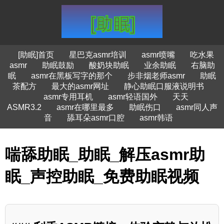
[助眠]首页
星巴克asmr培训
asmr喷嘴
吃水果
asmr
助眠鼓励
酸奶块助眠
业余助眠
右脑助
眠
asmr在黑板写字的那个
步非烟老师asmr
助眠
茶配方
最大的asmr网址
静心助眠口服液说明书
asmr专用耳机
asmr轻语国外
天天
ASMR3.2
asmr在哪里最多
助眠伤口
asmr同人声
音
舔耳朵asmr口腔
asmr韩语
喘舔助眠_助眠_解压asmr助
眠_声控助眠_免费助眠视频