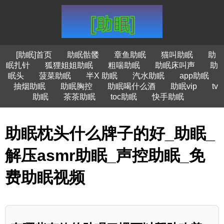
[助眠]首页
助眠骷髅
章鱼助眠
猫叫助眠
助
眠扎针
狐狸姐姐助眠
粗喘助眠
助眠床叫声
助
眠头
菠菜助眠
半X 助眠
汽水助眠
app助眠
抽烟助眠
助眠胸控
助眠喝什么酒
助眠vip
tv
助眠
茶茶助眠
toc助眠
快手助眠
助眠枕头什么牌子的好_助眠_
解压asmr助眠_声控助眠_免
费助眠视频