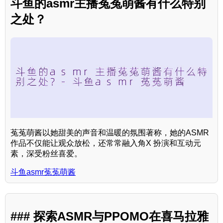
斗鱼的asmr主播菟菟萌酱有什么特别
之处？
菟菟萌酱以她甜美的声音和温暖的氛围著称，她的ASMR
作品不仅能让观众放松，还常常融入角X 扮演和互动元
素，深受粉丝喜爱。
斗鱼asmr菟菟萌酱
### 探索ASMR与PPOMO在喜马拉雅