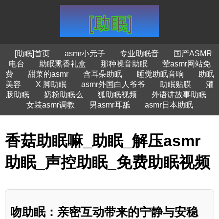
[助眠]首页
asmr小元子
专业助眠音
国产ASMR
电台
助眠熏香礼盒
那种噪音助眠
荤asmr网站免
费
甜菜的asmr
含耳朵助眠
睡觉助眠音响
助眠
美容
X 脚助眠
asmr外国白人爷爷
助眠贴膜
灌
肠助眠
奶粉助眠么
狐助眠视频
外语讲故事助眠
女装asmr调教
男asmr耳舐
asmr日本助眠
香菇助眠嘛_助眠_解压asmr
助眠_声控助眠_免费助眠视频
吻助眠：亲密互动带来的宁静与安稳