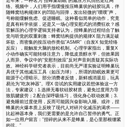
近年来，一种名为"捏蜂巢助眠"的减压方式悄然走红网
络。视频中，人们用手指缓慢按压蜂巢状的硅胶玩具，伴
随蜂窝结构规律X 的凹陷与回弹，发出轻微的"噗噗"声，
号称能缓解焦虑、促进睡眠。这种看似简单的动作，究竟
是真有科学依据，还是又一场心理安慰式的消费狂欢？感
官解压的心理学逻辑支持者认为，捏蜂巢的过程结合了触
觉与听觉的双重刺激：蜂窝结构提供的规律X 阻力满足破
坏欲，而密集的按压动作类似"ASMR"（自发X 知觉经络
反应），能触发大脑的放松机制。心理学家指出，重复X
小动作确实可能转移注意力，降低皮质醇水平，但效果因
人而异。争议中的"安慰剂效应"反对声音则质疑其实际功
效。神经科学研究者表示，目前尚无严谨实验证明蜂巢玩
具优于其他减压工具（如压力球），所谓的助眠效果更可
能源于心理暗示。部分消费者反馈，新鲜感消退后，玩具
易沦为"吃灰神器"。理X 尝试的实用建议若想体验这一方
法，专家建议：1.选择无毒软硅胶材质，避免过度用力导
致肌腱疲劳；2.配合深呼吸练习，强化身心联动效果；3.
避免睡前过度使用，反而可能因兴奋影响入睡。或许，捏
蜂巢的火爆本质上反映了现代人对碎片化减压的渴求——
比起神器本身，我们更需要的是允许自己暂停的勇气。正
如一位用户留言："捏碎的从来不是蜂巢，是心里那根绷紧
的弦。"