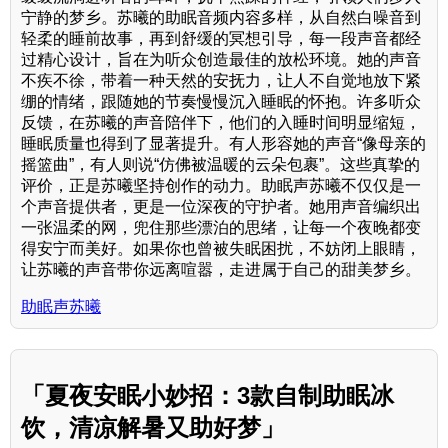
宁静的梦乡。苏曦的助眠音频内容多样，从自然白噪音到
轻柔的睡前故事，再到舒缓的冥想引导，每一段声音都经
过精心设计，旨在为听众创造最佳的放松环境。她的声音
不疾不徐，带着一种天然的安抚力，让人不自觉地放下紧
绷的情绪，跟随她的节奏慢慢沉入睡眠的怀抱。许多听众
反馈，在苏曦的声音陪伴下，他们的入睡时间明显缩短，
睡眠质量也得到了显著提升。有人形容她的声音“像母亲的
摇篮曲”，有人则说“仿佛被温暖的云朵包裹”。这些真挚的
评价，正是苏曦坚持创作的动力。助眠声苏曦不仅仅是一
个声音提供者，更是一位深夜的守护者。她用声音编织出
一张温柔的网，兜住那些漂泊的思绪，让每一个夜晚都变
得安宁而美好。如果你也曾被失眠困扰，不妨闭上眼睛，
让苏曦的声音带你远离喧嚣，走进属于自己的甜美梦乡。
助眠声苏曦
「夏夜安眠小妙招：3款自制助眠冰
饮，清凉解暑又助好梦」