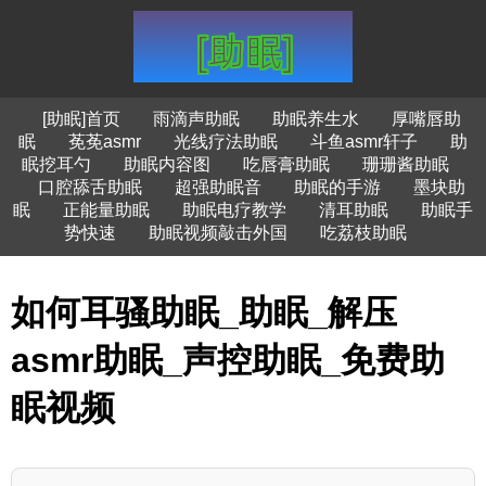
[助眠]首页
雨滴声助眠
助眠养生水
厚嘴唇助
眠
莬莬asmr
光线疗法助眠
斗鱼asmr轩子
助
眠挖耳勺
助眠内容图
吃唇膏助眠
珊珊酱助眠
口腔舔舌助眠
超强助眠音
助眠的手游
墨块助
眠
正能量助眠
助眠电疗教学
清耳助眠
助眠手
势快速
助眠视频敲击外国
吃荔枝助眠
如何耳骚助眠_助眠_解压
asmr助眠_声控助眠_免费助
眠视频