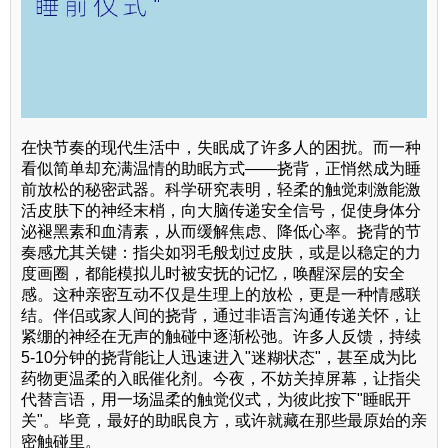
在快节奏的现代生活中，失眠成了许多人的困扰。而一种
看似简单却充满温情的助眠方式——挠背，正悄然成为睡
前放松的秘密武器。科学研究表明，轻柔的触觉刺激能激
活皮肤下的神经末梢，向大脑传递安全信号，促使身体分
泌褪黑素和血清素，从而缓解焦虑、降低心率。挠背的节
奏感尤其关键：指尖如羽毛般划过皮肤，或是以稳定的力
度画圈，都能模拟儿时被安抚的记忆，唤醒深层的安全
感。这种亲密互动不仅是生理上的放松，更是一种情感联
结。伴侣或家人间的挠背，通过非语言沟通传递关怀，让
紧绷的神经在无声的触碰中逐渐松弛。许多人反馈，持续
5-10分钟的挠背能让人迅速进入"迷糊状态"，甚至成为比
药物更温柔的入眠催化剂。今夜，不妨关掉屏幕，让指尖
代替言语，用一场温柔的触觉仪式，为彼此按下"睡眠开
关"。毕竟，最好的助眠良方，或许就藏在那些最原始的亲
密触碰里。