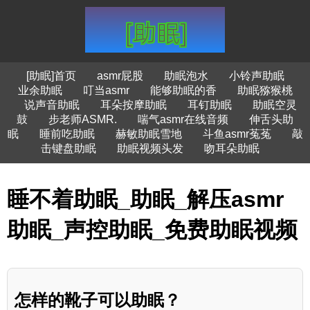
[助眠]首页
asmr屁股
助眠泡水
小铃声助眠
业余助眠
叮当asmr
能够助眠的香
助眠猕猴桃
说声音助眠
耳朵按摩助眠
耳钉助眠
助眠空灵
鼓
步老师ASMR.
喘气asmr在线音频
伸舌头助
眠
睡前吃助眠
赫敏助眠雪地
斗鱼asmr菟菟
敲
击键盘助眠
助眠视频头发
吻耳朵助眠
睡不着助眠_助眠_解压asmr
助眠_声控助眠_免费助眠视频
怎样的靴子可以助眠？