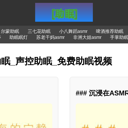
尔蒙助眠
三七花助眠
小八舞蹈asmr
啤酒推荐助眠
婷
助眠眠灯
苏老干妈asmr
非洲大姐asmr
手掌助
助眠_声控助眠_免费助眠视频
### 沉浸在A