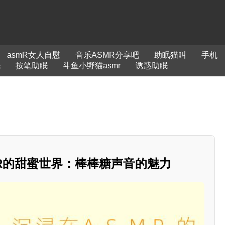
asmR女人自慰
音乐ASMR分享吧
助眠猫叫
手机
眠
按笔助眠
斗鱼小野猫asmr
诱惑助眠
SMR的甜蜜世界：棒棒糖声音的魅力