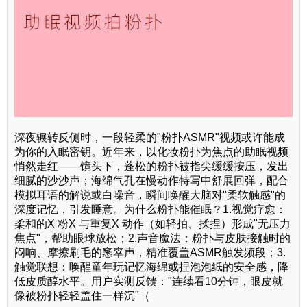
深夜辗转反侧时，一段轻柔的"粉扑ASMR"视频或许能成
为你的入眠密钥。近年来，以化妆粉扑为焦点的助眠视频
悄然走红——镜头下，蓬松的粉扑被指尖缓缓按压，发出
细腻的沙沙声；海绵气孔在慢动作特写中舒展回弹，配合
模拟耳语的解说或白噪音，瞬间唤醒大脑对"柔软触感"的
深度记忆，引发睡意。为什么粉扑能催眠？1.视觉疗愈：
柔和的X 粉X 与重复X 动作（如轻拍、揉捏）形成"无压力
焦点"，帮助眼球放松；2.声音魔法：粉扑与皮肤接触时的
闷响、摩擦刷毛的窸窣声，精准覆盖ASMR触发频段；3.
触觉联想：唤醒童年玩记忆海绵或捏泡泡纸的安全感，降
低皮质醇水平。用户实测反馈："连续看10分钟，眼皮就
像被粉扑轻轻盖住一样沉"（