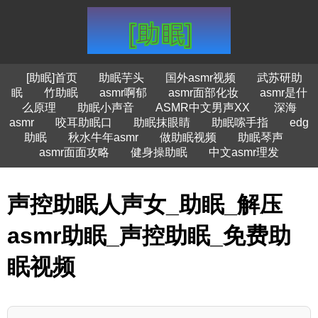
[助眠]首页
助眠芋头
国外asmr视频
武苏研助
眠
竹助眠
asmr啊郁
asmr面部化妆
asmr是什
么原理
助眠小声音
ASMR中文男声XX
深海
asmr
咬耳助眠口
助眠抹眼睛
助眠嗦手指
edg
助眠
秋水牛年asmr
做助眠视频
助眠琴声
asmr面面攻略
健身操助眠
中文asmr理发
声控助眠人声女_助眠_解压
asmr助眠_声控助眠_免费助
眠视频