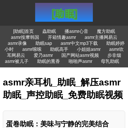
[助眠]首页
蟲助眠
播asmr心音
魔方助眠
asmr按摩韩国
开箱情趣asmr
asmr主播网易云
asmr录像
助眠sap
asmr中文mp3下载
助眠婷婷
小时
asmr嗦嗦
助眠高手
小姐姐asmr
asmr吹
耳网易云
爱乃asmr
国产网站asmr视频
步非烟
asmr被儿子
助眠的熏香
啪啪声asmr
母乳助眠
asmr亲耳机_助眠_解压asmr
助眠_声控助眠_免费助眠视频
蛋卷助眠：美味与宁静的完美结合