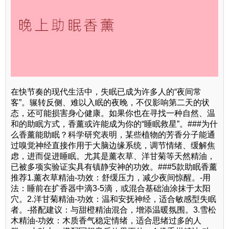
在快节奏的现代生活中，失眠已成为许多人的“夜间常
客”。辗转反侧、难以入眠的夜晚，不仅影响第二天的状
态，还可能损害身心健康。如果你也在寻找一种自然、温
和的助眠方式，香薰或许能成为你的“睡眠救星”。###为什
么香薰能助眠？科学研究表明，某些植物的芳香分子能通
过嗅觉神经直接作用于大脑边缘系统，调节情绪、缓解焦
虑，进而促进睡眠。尤其是薰衣草、洋甘菊等天然精油，
已被多项实验证实具有镇静安神的功效。###5款助眠香薰
推荐1.薰衣草精油-功效：舒缓压力，减少夜间惊醒。-用
法：睡前在扩香器中滴3-5滴，或混合基础油涂抹于太阳
穴。2.洋甘菊精油-功效：温和安抚神经，适合敏感型失眠
者。-搭配建议：与甜橙精油混合，增添温暖氛围。3.雪松
木精油-功效：木质香气稳定情绪，适合思绪过多的人