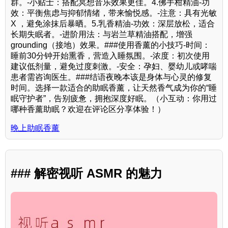
群。-小贴士：搭配冥想音乐效果更佳。4.佛手柑精油-功
效：平衡焦虑与抑郁情绪，带来愉悦感。-注意：具有光敏
X ，避免涂抹后暴晒。5.乳香精油-功效：深层放松，适合
长期失眠者。-进阶用法：与岩兰草精油搭配，增强
grounding（接地）效果。###使用香薰的小技巧-时间：
睡前30分钟开始熏香，营造入睡氛围。-浓度：初次使用
建议低剂量，避免过度刺激。-安全：孕妇、婴幼儿或哮喘
患者需咨询医生。###结语夜晚本该是身体与心灵的修复
时间。选择一款适合的助眠香薰，让天然香气成为你的“睡
眠守护者”，告别疲惫，拥抱深度好眠。（小互动：你用过
哪种香薰助眠？欢迎在评论区分享体验！）
晚上助眠香薰
### 解密视听 ASMR 的魅力