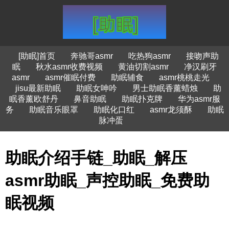
[助眠]首页
奔驰哥asmr
吃热狗asmr
接吻声助
眠
秋水asmr收费视频
黄油切割asmr
净汉刷牙
asmr
asmr催眠付费
助眠辅食
asmr桃桃走光
jisu最新助眠
助眠女呻吟
男士助眠香薰蜡烛
助
眠香薰欧舒丹
鼻音助眠
助眠扑克牌
华为asmr服
务
助眠音乐眼罩
助眠化口红
asmr龙须酥
助眠
脉冲蛋
助眠介绍手链_助眠_解压
asmr助眠_声控助眠_免费助
眠视频